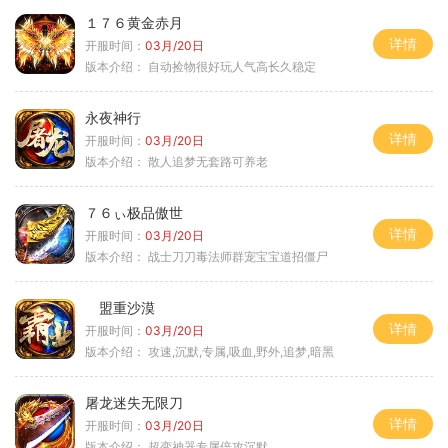
１７６黄金赤月
详情
开服时间：
03月/20日
版本介绍：
自动捡物很好玩人气高长久稳定
永夜神行
详情
开服时间：
03月/20日
版本介绍：
散人追梦无套路可养老
７６ぃ极品傲世
详情
开服时间：
03月/20日
版本介绍：
战士刀刀毒法师群宠宝宝道招僵尸
盟重沙漠
详情
开服时间：
03月/20日
版本介绍：
攻速,沉默,专属,吸血,野外,追梦,暗黑
屠龙迷失无限刀
详情
开服时间：
03月/20日
版本介绍：
超变神器专属倍攻沉默