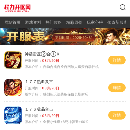
网站首页
游戏资料
热门攻略
精彩原创
玩家心得
传奇新服表
更新时间：2025-10-31
神话雷霆②合①Ｘ
详情
开服时间：
03月/20日
版本介绍：
自动合成自捡自回散人追梦自动挂机
１７７热血复古
详情
开服时间：
03月/20日
版本介绍：
独创新玩法装备保值长期耐玩
１７６极品合击
详情
开服时间：
03月/20日
版本介绍：
全新小怪爆+8死神躲避+60%