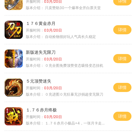
详情
开服时间：
03月/20日
版本介绍：
只卖赞助30一个爆率全开白票天堂
１７６黄金赤月
详情
开服时间：
03月/20日
版本介绍：
自动捡物很好玩人气高长久稳定
新版迷失无限刀
详情
开服时间：
03月/20日
版本介绍：
０充全图免费顶赞变态吸怪变态挂机
５元顶赞迷失
详情
开服时间：
03月/20日
版本介绍：
０充进图０充狂暴无沙捐超变无限刀
１.７６赤月终极
详情
开服时间：
03月/20日
版本介绍：
１.７６赤月小极品+4，一张月卡走天涯b