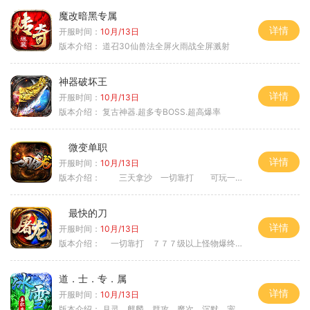
魔改暗黑专属
详情
开服时间：
10月/13日
版本介绍：
道召30仙兽法全屏火雨战全屏溅射
神器破坏王
详情
开服时间：
10月/13日
版本介绍：
复古神器.超多专BOSS.超高爆率
微变单职
详情
开服时间：
10月/13日
版本介绍：
三天拿沙 一切靠打 可玩一年
最快的刀
详情
开服时间：
10月/13日
版本介绍：
一切靠打 ７７７级以上怪物爆终极
道．士．专．属
详情
开服时间：
10月/13日
版本介绍：
月灵．麒麟．群攻．魔次．沉默．宠物．暗黑