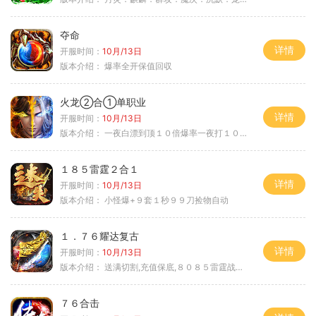
夺命
详情
开服时间：
10月/13日
版本介绍：
爆率全开保值回収
火龙②合①单职业
详情
开服时间：
10月/13日
版本介绍：
一夜白漂到顶１０倍爆率一夜打１０００充
１８５雷霆２合１
详情
开服时间：
10月/13日
版本介绍：
小怪爆+９套１秒９９刀捡物自动
１．７６耀达复古
详情
开服时间：
10月/13日
版本介绍：
送满切割,充值保底,８０８５雷霆战神微变
７６合击