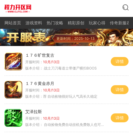
网站首页
游戏资料
热门攻略
精彩原创
玩家心得
传奇新服表
更新时间：2025-10-13
１７６旷世复古
详情
开服时间：
10月/13日
版本介绍：
战士刀刀毒道士带僵尸横扫BOOS
１７６黄金赤月
详情
开服时间：
10月/13日
版本介绍：
荐 自动捡物很好玩人气高长久稳定
艾泽拉斯
详情
开服时间：
10月/13日
版本介绍：
自动捡物免费自动挂机免费散人也可毕业