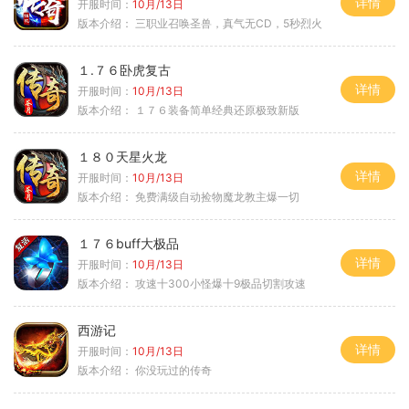
详情
开服时间：
10月/13日
版本介绍：
三职业召唤圣兽，真气无CD，5秒烈火
１.７６卧虎复古
详情
开服时间：
10月/13日
版本介绍：
１７６装备简单经典还原极致新版
１８０天星火龙
详情
开服时间：
10月/13日
版本介绍：
免费满级自动捡物魔龙教主爆一切
１７６buff大极品
详情
开服时间：
10月/13日
版本介绍：
攻速十300小怪爆十9极品切割攻速
西游记
详情
开服时间：
10月/13日
版本介绍：
你没玩过的传奇