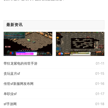
最新资讯
带狂龙紫电的传世手游
01-11
贪玩蓝月sf
01-15
传世sf新服网发布网
01-16
单职业sf
01-17
sf手游网
01-18