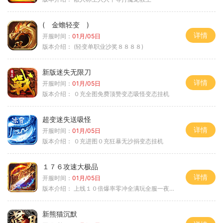
( 金蟾轻变 )
详情
开服时间：
01月/05日
版本介绍：
(轻变单职业沙奖８８８８)
新版迷失无限刀
详情
开服时间：
01月/05日
版本介绍：
０充全图免费顶赞变态吸怪变态挂机
超变迷失送吸怪
详情
开服时间：
01月/05日
版本介绍：
０充进图０充狂暴无沙捐变态挂机
１７６攻速大极品
详情
开服时间：
01月/05日
版本介绍：
上线１０倍爆率零冲全满玩全服一夜终极
新熊猫沉默