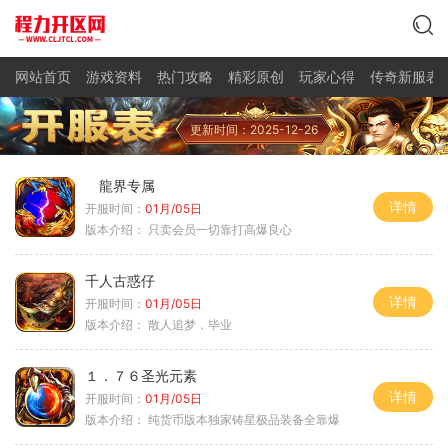
网站首页
游戏资料
热门攻略
精彩原创
玩家心得
传奇新服表
更新时间：2025-12-26
龍界专属
详情
开服时间：
01月/05日
版本介绍：
只卖会员一切靠打高爆良心
千人古惑仔
详情
开服时间：
01月/05日
版本介绍：
散人追梦，毕业
１．７６圣光元素
详情
开服时间：
01月/05日
版本介绍：
纯货币版本独家铸星极品装备全靠爆