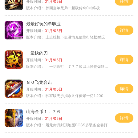
详情
开服时间：
01月/05日
版本介绍：
梦回当年兄弟一起砍传奇0冲终极
最最好玩的单职业
详情
开服时间：
01月/05日
版本介绍：
上班挂机下班激情充值靠打轻松耐玩
最快的刀
详情
开服时间：
01月/05日
版本介绍：
一切靠打 ７７７级以上怪物爆终极
８０飞龙合击
详情
开服时间：
01月/05日
版本介绍：
独家版无沙捐永久保值爆一切1:2000回2
山海金币１．７６
详情
开服时间：
01月/05日
版本介绍：
屠龙赤月封顶地图BOSS多装备全靠打