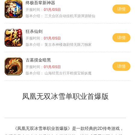
终极吾辈新神器
详情
开服时间：
01月/05日
版本介绍：
三天合区自动挂机浑源渾源斩仙
狂杀仙剑
详情
开服时间：
01月/05日
版本介绍：
复古杀神楼迦剧情无限刀独家
古墓摸金暗黑
详情
开服时间：
01月/05日
版本介绍：
山海经荒古行开棺摸宝斩妖魔
凤凰无双冰雪单职业首爆版
《凤凰无双冰雪单职业首爆版》是一款经典的2D传奇游戏，