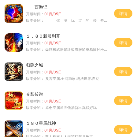
西游记
详情
开服时间：
01月/05日
版本介绍：
你 没 玩 过 的 传 奇
１．８０新服刚开
详情
开服时间：
01月/05日
版本介绍：
爆终极武器爆终极衣服简单易懂轻松满级
归隐之城
详情
开服时间：
01月/05日
版本介绍：
复古专属.全网独家.玛法世界.自动
光影传说
详情
开服时间：
01月/05日
版本介绍：
原创专属通关低消新出沉默好玩
１８０星辰战神
详情
开服时间：
01月/05日
版本介绍：
散人称王人人平等打魔龙教主