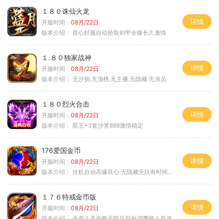
１８０诛仙火龙
详情
开服时间：
08月/22日
版本介绍：
良心好服自动拾取剑甲全爆长久激情
１.８０独家战神
详情
开服时间：
08月/22日
版本介绍：
无沙捐.无顶榜.无主播.无隐藏.无演员
１８０烈火合击
详情
开服时间：
08月/22日
版本介绍：
星王+3套沙奖888激情稳定
176爱国金币
详情
开服时间：
08月/22日
版本介绍：
挂机自动高爆良心.无隐藏无坑有时间就是
１７６特戒金币版
详情
开服时间：
08月/22日
版本介绍：
无假人无内服无暗坑百姓消费散人首选