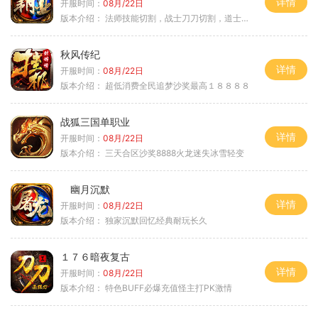
详情
开服时间：
08月/22日
版本介绍：
法师技能切割，战士刀刀切割，道士宠物秒怪
秋风传纪
详情
开服时间：
08月/22日
版本介绍：
超低消费全民追梦沙奖最高１８８８８
战狐三国单职业
详情
开服时间：
08月/22日
版本介绍：
三天合区沙奖8888火龙迷失冰雪轻变
幽月沉默
详情
开服时间：
08月/22日
版本介绍：
独家沉默回忆经典耐玩长久
１７６暗夜复古
详情
开服时间：
08月/22日
版本介绍：
特色BUFF必爆充值怪主打PK激情