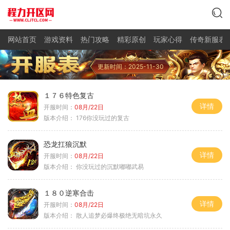
网站首页
游戏资料
热门攻略
精彩原创
玩家心得
传奇新服表
更新时间：2025-11-30
１７６特色复古
详情
开服时间：
08月/22日
版本介绍：
176你没玩过的复古
恐龙扛狼沉默
详情
开服时间：
08月/22日
版本介绍：
你没玩过的沉默嘟嘟武易
１８０逆寒合击
详情
开服时间：
08月/22日
版本介绍：
散人追梦必爆终极绝无暗坑永久