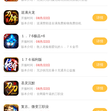
送满火龙
详情
开服时间：
08月/22日
版本介绍：
送满赞助送全满免费捡物免费挂机
１．７6极品+6
详情
开服时间：
08月/22日
版本介绍：
散人老板都爱玩的１．７６金币
１７６福利版
详情
开服时间：
08月/22日
版本介绍：
无沙捐无狂暴０充通关公益服
圣灵沉默
详情
开服时间：
08月/22日
版本介绍：
全网最牛逼的三职业
复古。微变三职业