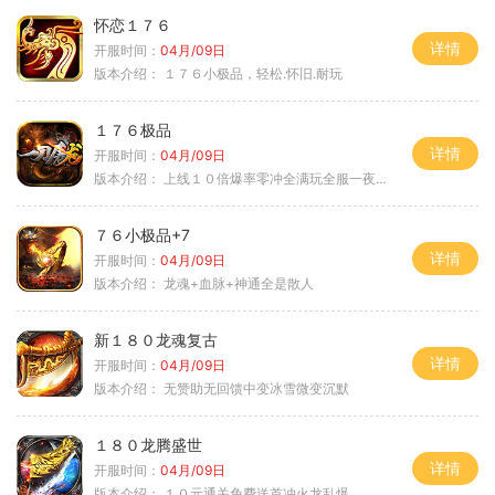
怀恋１７６
详情
开服时间：
04月/09日
版本介绍：
１７６小极品，轻松.怀旧.耐玩
１７６极品
详情
开服时间：
04月/09日
版本介绍：
上线１０倍爆率零冲全满玩全服一夜终极
７６小极品+7
详情
开服时间：
04月/09日
版本介绍：
龙魂+血脉+神通全是散人
新１８０龙魂复古
详情
开服时间：
04月/09日
版本介绍：
无赞助无回馈中变冰雪微变沉默
１８０龙腾盛世
详情
开服时间：
04月/09日
版本介绍：
１０元通关免费送首冲火龙乱爆