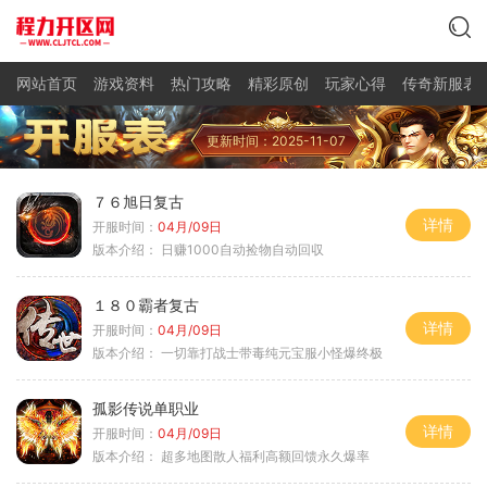
网站首页
游戏资料
热门攻略
精彩原创
玩家心得
传奇新服表
更新时间：2025-11-07
７６旭日复古
详情
开服时间：
04月/09日
版本介绍：
日赚1000自动捡物自动回収
１８０霸者复古
详情
开服时间：
04月/09日
版本介绍：
一切靠打战士带毒纯元宝服小怪爆终极
孤影传说单职业
详情
开服时间：
04月/09日
版本介绍：
超多地图散人福利高额回馈永久爆率