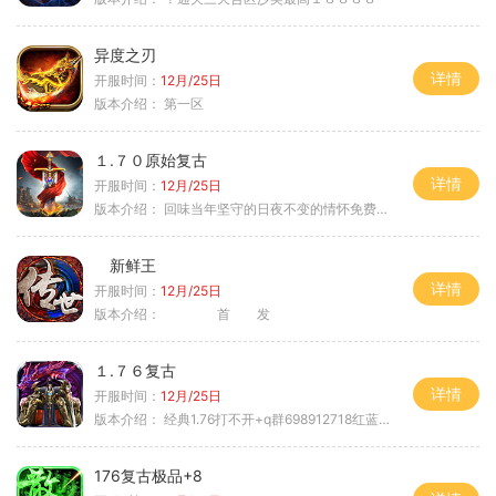
异度之刃
详情
开服时间：
12月/25日
版本介绍：
第一区
１.７０原始复古
详情
开服时间：
12月/25日
版本介绍：
回味当年坚守的日夜不变的情怀免费绿色
新鲜王
详情
开服时间：
12月/25日
版本介绍：
首 发
１.７６复古
详情
开服时间：
12月/25日
版本介绍：
经典1.76打不开+q群698912718红蓝毒符免费
176复古极品+8