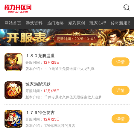
网站首页
游戏资料
热门攻略
精彩原创
玩家心得
传奇新服表
更新时间：2025-10-03
１８０龙腾盛世
详情
开服时间：
12月/25日
版本介绍：
１０元通关免费送首冲火龙乱爆
独家魅影沉默
详情
开服时间：
12月/25日
版本介绍：
千件专属永久保值无限探索散人追梦
１７６特色复古
详情
开服时间：
12月/25日
版本介绍：
176你没玩过的复古