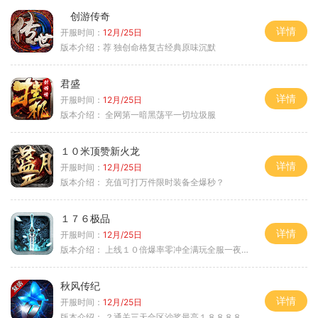
创游传奇
详情
开服时间：
12月/25日
版本介绍：
荐 独创命格复古经典原味沉默
君盛
详情
开服时间：
12月/25日
版本介绍：
全网第一暗黑荡平一切垃圾服
１０米顶赞新火龙
详情
开服时间：
12月/25日
版本介绍：
充值可打万件限时装备全爆秒？
１７６极品
详情
开服时间：
12月/25日
版本介绍：
上线１０倍爆率零冲全满玩全服一夜终极
秋风传纪
详情
开服时间：
12月/25日
版本介绍：
？通关三天合区沙奖最高１８８８８