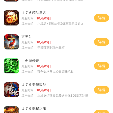
１７６精品复古
详情
开服时间：
10月/05日
版本介绍：
小极品+5道法超猛爆率高新版必火
古界2
详情
开服时间：
10月/05日
版本介绍：
平民独家耐玩全靠打
创游传奇
详情
开服时间：
10月/05日
版本介绍：
独创命格复古经典原味沉默
１７６专属极品
详情
开服时间：
10月/05日
版本介绍：
上线９运狂暴免费送专属BOSS无沙捐
１７６探秘之旅