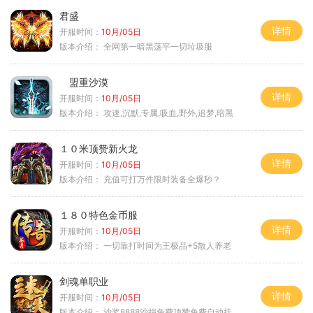
君盛
详情
开服时间：
10月/05日
版本介绍：
全网第一暗黑荡平一切垃圾服
盟重沙漠
详情
开服时间：
10月/05日
版本介绍：
攻速,沉默,专属,吸血,野外,追梦,暗黑
１０米顶赞新火龙
详情
开服时间：
10月/05日
版本介绍：
充值可打万件限时装备全爆秒？
１８０特色金币服
详情
开服时间：
10月/05日
版本介绍：
一切靠打时间为王极品+5散人养老
剑魂单职业
详情
开服时间：
10月/05日
版本介绍：
沙奖8888沙捐免费顶赞免费自动挂