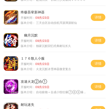
终极吾辈新神器
详情
开服时间：
09月/23日
版本介绍：
三天合区自动挂机浑源渾源斩仙
幽月沉默
详情
开服时间：
09月/23日
版本介绍：
独家沉默回忆经典耐玩长久
１７６散人小服
详情
开服时间：
09月/23日
版本介绍：
火龙沉默冰雪神器微变复古
攻速火龙②合①
详情
开服时间：
09月/23日
版本介绍：
自动捡物＋合成小怪狂爆⑦⑧⑨爆率+９
耐玩迷失