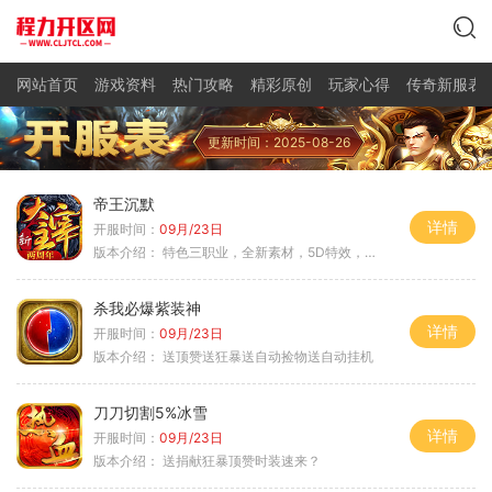
网站首页
游戏资料
热门攻略
精彩原创
玩家心得
传奇新服表
更新时间：2025-08-26
帝王沉默
详情
开服时间：
09月/23日
版本介绍：
特色三职业，全新素材，5D特效，不卡图
杀我必爆紫装神
详情
开服时间：
09月/23日
版本介绍：
送顶赞送狂暴送自动捡物送自动挂机
刀刀切割5%冰雪
详情
开服时间：
09月/23日
版本介绍：
送捐献狂暴顶赞时装速来？