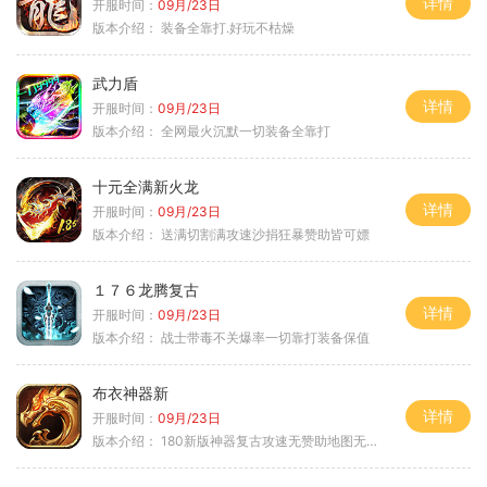
详情
开服时间：
09月/23日
版本介绍：
装备全靠打.好玩不枯燥
武力盾
详情
开服时间：
09月/23日
版本介绍：
全网最火沉默一切装备全靠打
十元全满新火龙
详情
开服时间：
09月/23日
版本介绍：
送满切割满攻速沙捐狂暴赞助皆可嫖
１７６龙腾复古
详情
开服时间：
09月/23日
版本介绍：
战士带毒不关爆率一切靠打装备保值
布衣神器新
详情
开服时间：
09月/23日
版本介绍：
180新版神器复古攻速无赞助地图无排行