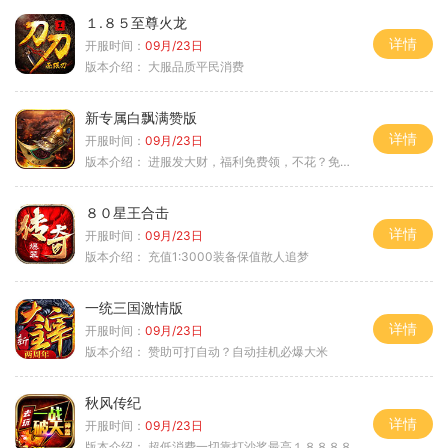
１.８５至尊火龙
详情
开服时间：
09月/23日
版本介绍：
大服品质平民消费
新专属白飘满赞版
详情
开服时间：
09月/23日
版本介绍：
进服发大财，福利免费领，不花？免费通关！
８０星王合击
详情
开服时间：
09月/23日
版本介绍：
充值1:3000装备保值散人追梦
一统三国激情版
详情
开服时间：
09月/23日
版本介绍：
赞助可打自动？自动挂机必爆大米
秋风传纪
详情
开服时间：
09月/23日
版本介绍：
超低消费一切靠打沙奖最高１８８８８