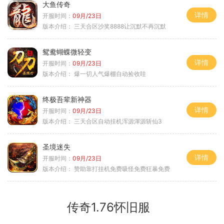
大鱼传奇
详情
开服时间：
09月/23日
版本介绍：
三天合区沙奖8888让沉默不再沉默
鸳鸯蝴蝶微轻变
详情
开服时间：
09月/23日
版本介绍：
爆一切人气爆棚自动捡收哇
终极吾辈新神器
详情
开服时间：
09月/23日
版本介绍：
三天合区自动挂机浑源渾源斩仙3
圣境迷失
详情
开服时间：
09月/23日
版本介绍：
赞助靠打挂机免费吸怪免费狂暴免费
传奇1.76怀旧服