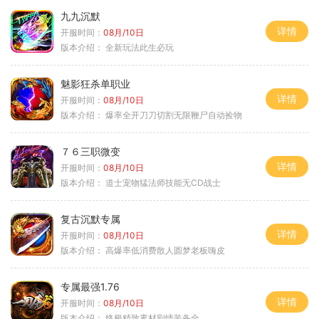
九九沉默
详情
开服时间：
08月/10日
版本介绍：
全新玩法此生必玩
魅影狂杀单职业
详情
开服时间：
08月/10日
版本介绍：
爆率全开刀刀切割无限鞭尸自动捡物
７６三职微变
详情
开服时间：
08月/10日
版本介绍：
道士宠物猛法师技能无CD战士
复古沉默专属
详情
开服时间：
08月/10日
版本介绍：
高爆率低消费散人圆梦老板嗨皮
专属最强1.76
详情
开服时间：
08月/10日
版本介绍：
终极精致素材剧情装备全