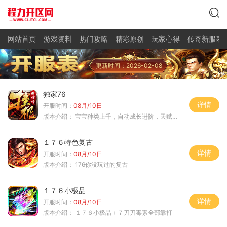
网站首页
游戏资料
热门攻略
精彩原创
玩家心得
传奇新服表
更新时间：2026-02-08
独家76
详情
开服时间：
08月/10日
版本介绍：
宝宝种类上千，自动成长进阶，天赋培养
１７６特色复古
详情
开服时间：
08月/10日
版本介绍：
176你没玩过的复古
１７６小极品
详情
开服时间：
08月/10日
版本介绍：
１７６小极品＋７刀刀毒素全部靠打