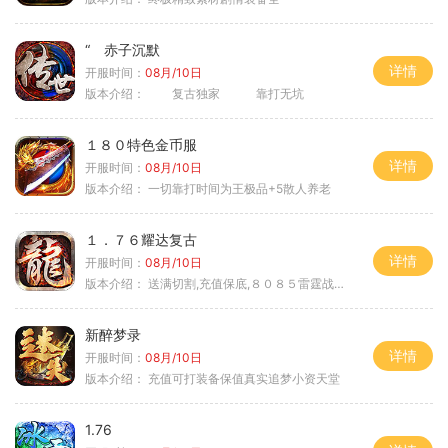
“ 赤子沉默
详情
开服时间：
08月/10日
版本介绍：
复古独家 靠打无坑
１８０特色金币服
详情
开服时间：
08月/10日
版本介绍：
一切靠打时间为王极品+5散人养老
１．７６耀达复古
详情
开服时间：
08月/10日
版本介绍：
送满切割,充值保底,８０８５雷霆战神微变
新醉梦录
详情
开服时间：
08月/10日
版本介绍：
充值可打装备保值真实追梦小资天堂
1.76