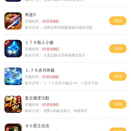
奇迹3
详情
开服时间：
01月/08日
版本介绍：
法师全屏冰雨魔宠融合修仙沉默
１７６散人小服
详情
开服时间：
01月/08日
版本介绍：
火龙沉默冰雪神器微变复古
１.７６赤月终极
详情
开服时间：
01月/08日
版本介绍：
１.７６赤月小极品+4，一张月卡走天涯b
复古微变沉默
详情
开服时间：
01月/08日
版本介绍：
顶赞+终极全靠打。神器靠打
８０星王合击