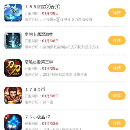
１８５雷霆②合①
详情
开服时间：
01月/08日
版本介绍：
小怪爆+⑨１秒９５刀自动捡物
皇朝专属漂满赞
详情
开服时间：
01月/08日
版本介绍：
自动穿戴自动挂机刀刀切割必掉光柱自动
暗黑起源第三季
详情
开服时间：
01月/08日
版本介绍：
2024独家暗黑版本.提前泄密
１７６金币
详情
开服时间：
01月/08日
版本介绍：
第１区
７６小极品+7
详情
开服时间：
01月/08日
版本介绍：
龙魂+血脉+神通全是散人