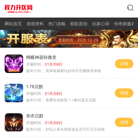
网站首页
游戏资料
热门攻略
精彩原创
玩家心得
传奇新服表
更新时间：2025-12-29
蝴蝶神器轻微变
详情
开服时间：
01月/08日
版本介绍：
简单粗暴耐玩好玩不伤脑跪求体验
1.76沉默
详情
开服时间：
01月/08日
版本介绍：
免费自动拾取？+耐玩复古沉默
布衣沉默
详情
开服时间：
01月/08日
版本介绍：
好玩人多长期首选会员可打元宝保值