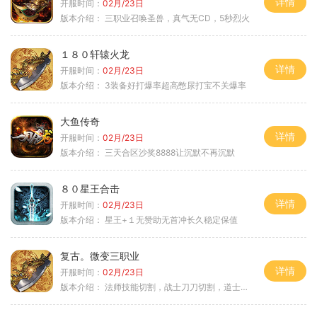
详情
开服时间：
02月/23日
版本介绍：
三职业召唤圣兽，真气无CD，5秒烈火
１８０轩辕火龙
详情
开服时间：
02月/23日
版本介绍：
3装备好打爆率超高憋尿打宝不关爆率
大鱼传奇
详情
开服时间：
02月/23日
版本介绍：
三天合区沙奖8888让沉默不再沉默
８０星王合击
详情
开服时间：
02月/23日
版本介绍：
星王+１无赞助无首冲长久稳定保值
复古。微变三职业
详情
开服时间：
02月/23日
版本介绍：
法师技能切割，战士刀刀切割，道士宠物秒怪