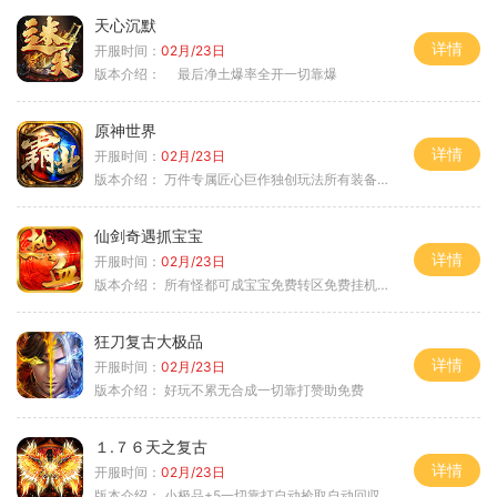
天心沉默
详情
开服时间：
02月/23日
版本介绍：
最后净土爆率全开一切靠爆
原神世界
详情
开服时间：
02月/23日
版本介绍：
万件专属匠心巨作独创玩法所有装备靠打
仙剑奇遇抓宝宝
详情
开服时间：
02月/23日
版本介绍：
所有怪都可成宝宝免费转区免费挂机活动
狂刀复古大极品
详情
开服时间：
02月/23日
版本介绍：
好玩不累无合成一切靠打赞助免费
１.７６天之复古
详情
开服时间：
02月/23日
版本介绍：
小极品+5一切靠打自动捡取自动回収