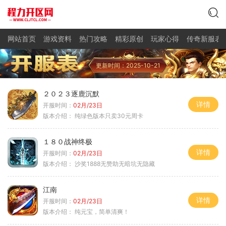
网站首页
游戏资料
热门攻略
精彩原创
玩家心得
传奇新服表
更新时间：2025-10-21
２０２３逐鹿沉默
详情
开服时间：
02月/23日
版本介绍：
纯绿色版本只卖30元周卡
１８０战神终极
详情
开服时间：
02月/23日
版本介绍：
沙奖1888无赞助无暗坑无隐藏
江南
详情
开服时间：
02月/23日
版本介绍：
纯元宝，简单清爽！