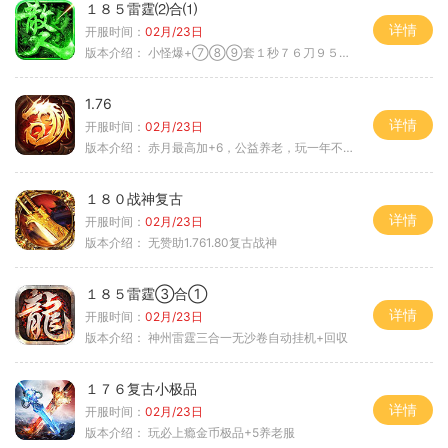
１８５雷霆⑵合⑴
详情
开服时间：
02月/23日
版本介绍：
小怪爆+⑦⑧⑨套１秒７６刀９５范围捡
1.76
详情
开服时间：
02月/23日
版本介绍：
赤月最高加+6，公益养老，玩一年不腻，屠龙
１８０战神复古
详情
开服时间：
02月/23日
版本介绍：
无赞助1.761.80复古战神
１８５雷霆③合①
详情
开服时间：
02月/23日
版本介绍：
神州雷霆三合一无沙卷自动挂机+回収
１７６复古小极品
详情
开服时间：
02月/23日
版本介绍：
玩必上瘾金币极品+5养老服