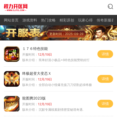
网站首页
游戏资料
热门攻略
精彩原创
玩家心得
传奇新服表
更新时间：2025-09-29
１７６特色技能
详情
开服时间：
12月/19日
版本介绍：
简单好混小极品+6特色技能赞助好打
终极超变大变态Ｘ
详情
开服时间：
12月/19日
版本介绍：
全部自动小怪爆充值刀刀切割必掉终极
龍图腾2023版
详情
开服时间：
12月/19日
版本介绍：
沉默专属线索剧情密室秘境奇遇.