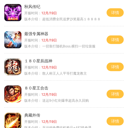
秋风传纪
详情
开服时间：
12月/19日
版本介绍：
超低消费全民追梦沙奖最高１８８８８
最强专属神器
详情
开服时间：
12月/19日
版本介绍：
一切靠打随机Boss.横扫一切垃圾服
１８０星辰战神
详情
开服时间：
12月/19日
版本介绍：
散人称王人人平等打魔龙教主
８０星王合击
详情
开服时间：
12月/19日
版本介绍：
送运9小红剑爆率超高永久回购
典藏外传
详情
开服时间：
12月/19日
版本介绍：
无沙捐免费挂机极品+4打怪奇遇