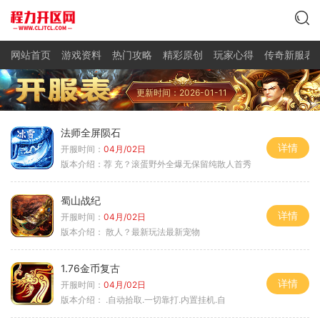
网站首页
游戏资料
热门攻略
精彩原创
玩家心得
传奇新服表
更新时间：2026-01-11
法师全屏陨石
详情
开服时间：
04月/02日
版本介绍：
荐 充？滚蛋野外全爆无保留纯散人首秀
蜀山战纪
详情
开服时间：
04月/02日
版本介绍：
散人？最新玩法最新宠物
1.76金币复古
详情
开服时间：
04月/02日
版本介绍：
.自动拾取.一切靠打.内置挂机.自