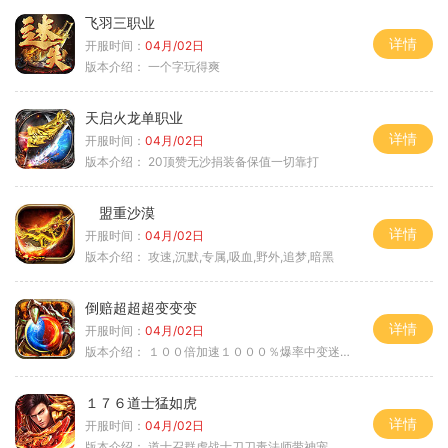
飞羽三职业
详情
开服时间：
04月/02日
版本介绍：
一个字玩得爽
天启火龙单职业
详情
开服时间：
04月/02日
版本介绍：
20顶赞无沙捐装备保值一切靠打
盟重沙漠
详情
开服时间：
04月/02日
版本介绍：
攻速,沉默,专属,吸血,野外,追梦,暗黑
倒赔超超超变变变
详情
开服时间：
04月/02日
版本介绍：
１００倍加速１０００％爆率中变迷失单职
１７６道士猛如虎
详情
开服时间：
04月/02日
版本介绍：
道士召群虎战士刀刀毒法师带神宠