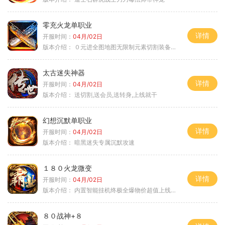
零充火龙单职业
详情
开服时间：
04月/02日
版本介绍：
０元进全图地图无限制元素切割装备鉴定
太古迷失神器
详情
开服时间：
04月/02日
版本介绍：
送切割,送会员,送转身,上线就干
幻想沉默单职业
详情
开服时间：
04月/02日
版本介绍：
暗黑迷失专属沉默攻速
１８０火龙微变
详情
开服时间：
04月/02日
版本介绍：
内置智能挂机终极全爆物价超值上线送神器
８０战神+８