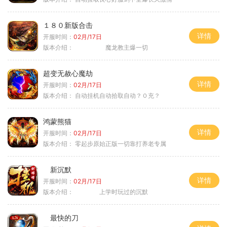
１８０新版合击
详情
开服时间：
02月/17日
版本介绍：
魔龙教主爆一切
超变无赦心魔劫
详情
开服时间：
02月/17日
版本介绍：
自动挂机自动拾取自动？０充？
鸿蒙熊猫
详情
开服时间：
02月/17日
版本介绍：
零起步原始正版一切靠打养老专属
新沉默
详情
开服时间：
02月/17日
版本介绍：
上学时玩过的沉默
最快的刀