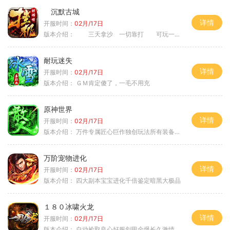
沉默古城
详情
开服时间：
02月/17日
版本介绍：
三天拿沙 一切靠打 可玩一年
耐玩迷失
详情
开服时间：
02月/17日
版本介绍：
ＧＭ肯定傻了，一毛不用充
原神世界
详情
开服时间：
02月/17日
版本介绍：
万件专属匠心巨作独创玩法所有装备靠打
万阶宠物进化
详情
开服时间：
02月/17日
版本介绍：
四大副本宝宝进化千倍鉴定暗黑大极品
１８０冰啸火龙
详情
开服时间：
02月/17日
版本介绍：
自动捡取良心好服剑甲全爆长久激情