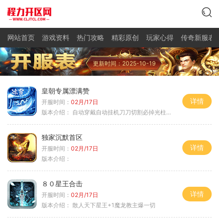
网站首页
游戏资料
热门攻略
精彩原创
玩家心得
传奇新服表
更新时间：2025-10-19
皇朝专属漂满赞
详情
开服时间：
02月/17日
版本介绍：
自动穿戴自动挂机刀刀切割必掉光柱自动
独家沉默首区
详情
开服时间：
02月/17日
版本介绍：
８０星王合击
详情
开服时间：
02月/17日
版本介绍：
散人天下星王+1魔龙教主爆一切