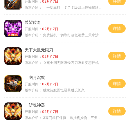
详情
开服时间：
02月/17日
版本介绍：
一切靠打 ７７７级以上怪物爆终极
希望传奇
详情
开服时间：
02月/17日
版本介绍：
免费挂机一切靠打超低消费三天拿沙
天下大乱无限刀
详情
开服时间：
02月/17日
版本介绍：
０充全图无限吸怪刀刀吸血变态挂机
幽月沉默
详情
开服时间：
02月/17日
版本介绍：
独家沉默回忆经典耐玩长久
斩魂神器
详情
开服时间：
02月/17日
版本介绍：
3零门槛打保值 送挂机捡物 三天合区