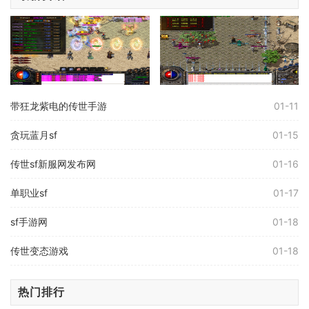
带狂龙紫电的传世手游
01-11
贪玩蓝月sf
01-15
传世sf新服网发布网
01-16
单职业sf
01-17
sf手游网
01-18
传世变态游戏
01-18
热门排行