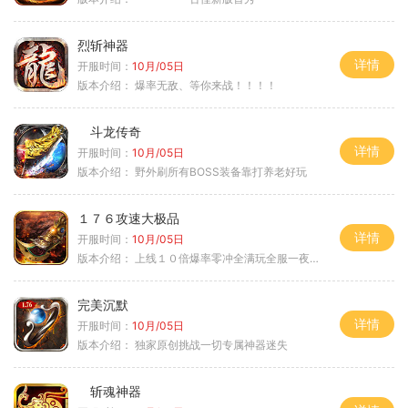
烈斩神器
详情
开服时间：
10月/05日
版本介绍：
爆率无敌、等你来战！！！！
斗龙传奇
详情
开服时间：
10月/05日
版本介绍：
野外刷所有BOSS装备靠打养老好玩
１７６攻速大极品
详情
开服时间：
10月/05日
版本介绍：
上线１０倍爆率零冲全满玩全服一夜终极
完美沉默
详情
开服时间：
10月/05日
版本介绍：
独家原创挑战一切专属神器迷失
斩魂神器