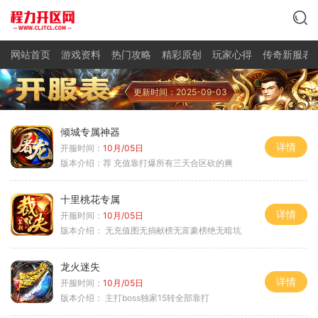
网站首页
游戏资料
热门攻略
精彩原创
玩家心得
传奇新服表
更新时间：2025-09-03
倾城专属神器
详情
开服时间：
10月/05日
版本介绍：
荐 充值靠打爆所有三天合区砍的爽
十里桃花专属
详情
开服时间：
10月/05日
版本介绍：
无充值图无捐献榜无富豪榜绝无暗坑
龙火迷失
详情
开服时间：
10月/05日
版本介绍：
主打boss独家15转全部靠打